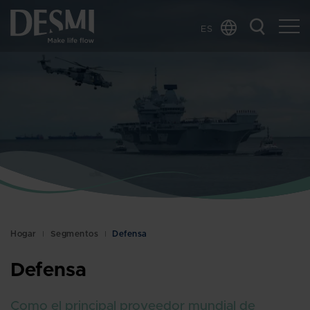
ES
Global
Chinese
Danish
Dutch
French
German
Italian
Korean
Norwegian
Hogar
Segmentos
Defensa
Bokmål
Polish
Defensa
Swedish
Como el principal proveedor mundial de