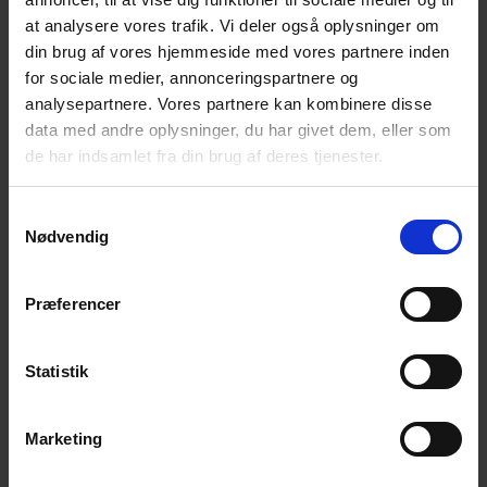
en tierra.
at analysere vores trafik. Vi deler også oplysninger om
din brug af vores hjemmeside med vores partnere inden
for sociale medier, annonceringspartnere og
analysepartnere. Vores partnere kan kombinere disse
data med andre oplysninger, du har givet dem, eller som
de har indsamlet fra din brug af deres tjenester.
Samtykkevalg
Nødvendig
Præferencer
Statistik
SISTEMAS DE TRANSFERENCIA DE
COMBUSTIBLE
Transferencia de combustible - de tanque a tanque, de
Marketing
tanque a vehículo o de tanque a aeronave. Nuestra amplia
gama de bombas en acero inoxidable o hierro fundido es la