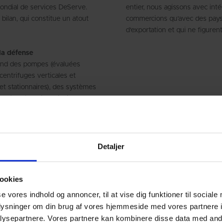
ondial de services DeServe.
entier, nous agissons avec int
ilan, qui constitue un atout
commercions qu'avec des pays 
d'exportation et qui ne figurent
 la défense
rend des pompes (évaluées
 centrifuges verticales et
et stationnaires), des systèmes
omie d'énergie – ainsi que des
nse, telles que des pompes à
nti-sous-marins (ASWF).
Detaljer
ookies
se vores indhold og annoncer, til at vise dig funktioner til sociale
oplysninger om din brug af vores hjemmeside med vores partnere i
ysepartnere. Vores partnere kan kombinere disse data med andr