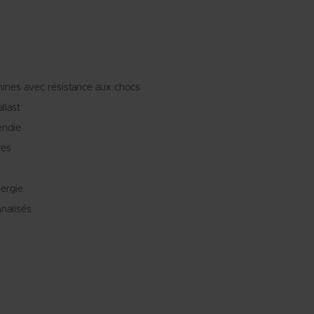
Swedish
ines avec résistance aux chocs
llast
endie
res
nergie
nalisés