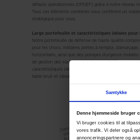
défauts opérationnels (OPDEF) grâce à notre réseau m
Tous ces éléments combinés nous confèrent un solide b
stratégique pour vous.
Large portefeuille et caractéristiques idéales pour
Notre portefeuille de défense de haute qualité comp
pour les chocs, militaires prêtes à l'emploi, d'amorçage,
horizontales, ainsi que des pompes d'urgence mobiles 
de gestion des eaux de ballast et des systèmes d'écon
caractéristiques idéales pour les applications de défe
faible bruit et vibration pour les frégates de guerre a
Samtykke
Denne hjemmeside bruger c
Vi bruger cookies til at tilpas
vores trafik. Vi deler også 
annonceringspartnere og anal