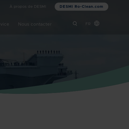
DESMI Ro-Clean.com
À propos de DESMI
rvice
Nous contacter
FR
Global
Chinese
Danish
Dutch
German
Italian
Korean
Norwegian
Bokmål
Polish
Spanish