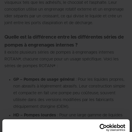
visqueux tels que les adhésifs, le chocolat et l'asphalte. Leur
conception utilise un engrenage rotatif externe et un engrenage
idler séparés par un croissant, ce qui divise le liquide et crée un
joint entre les ports d'aspiration et de décharge.
Quelle est la différence entre les différentes séries de
pompes à engrenages internes ?
Il existe plusieurs séries de pompes à engrenages internes
ROTAN®, chacune conçue pour un usage spécifique. Voici les
séries de pompes ROTAN® :
GP – Pompes de usage général
: Pour les liquides propres,
non abrasifs à légèrement abrasifs. Leur construction simple
et compacte en fait une pompe peu coûteuse, souvent
utilisée dans des versions modifiées par les fabricants
d'équipement d'origine (OEM).
HD – Pompes lourdes
: Pour une large gamme de liquides
visqueux et non corrosifs. Les pompes HD sont
spécialement conçues pour des applications exigeantes et