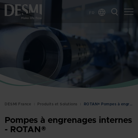
FR
Global
Chinese
Danish
Dutch
German
Italian
Korean
Norwegian
Bokmål
DESMI France
Produits et Solutions
ROTAN® Pompes à engrenages
Polish
Spanish
Pompes à engrenages internes
Swedish
- ROTAN®