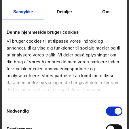
celles impliquant des liquides à haute viscosité.
Samtykke
Detaljer
Om
PD – Pompes de duty pétrochimique
: Tous les
composants en pression sont en acier au carbone pour les
applications de raffinerie et pétrochimie.
Denne hjemmeside bruger cookies
CD – Pompes de duty chimique
: Pour le traitement de
liquides corrosifs, principalement utilisés dans l'industrie
Vi bruger cookies til at tilpasse vores indhold og
chimique, alimentaire et pharmaceutique.
annoncer, til at vise dig funktioner til sociale medier og til
at analysere vores trafik. Vi deler også oplysninger om
ED – Pompes de duty environnemental
: Pour une
din brug af vores hjemmeside med vores partnere inden
protection optimale contre les fuites. Étant donné que seules
for sociale medier, annonceringspartnere og
des opérations de maintenance minimales sont nécessaires,
les pompes ED s'avèrent plus économiques que les pompes
analysepartnere. Vores partnere kan kombinere disse
traditionnellement scellées, surtout lorsque l'application
data med andre oplysninger, du har givet dem, eller som
nécessite des joints mécaniques à double arbre.
de har indsamlet fra din brug af deres tjenester.
Les pompes à engrenages internes de DESMI ont-elles
Samtykkevalg
des certifications ?
Nødvendig
Les pompes ROTAN® sont certifiées par l'Institut Physikalisch-
Technische Bundesanstalt PTB, Postfach 33 45, 38023
Præferencer