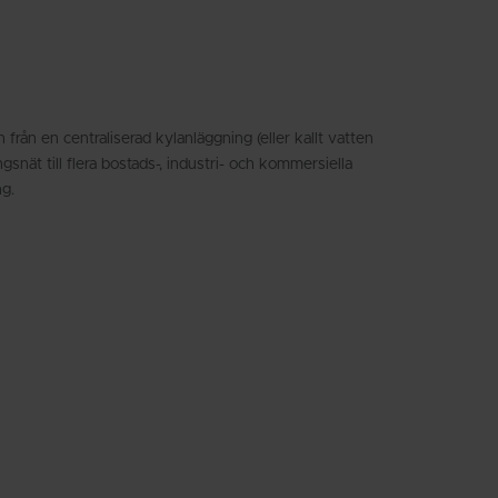
Spanish
n från en centraliserad kylanläggning (eller kallt vatten
gsnät till flera bostads-, industri- och kommersiella
ng.