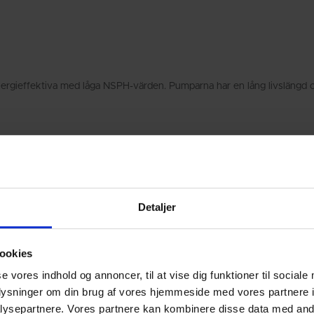
ergieffektiva med låga NSPH-värden. Pumparna har en lång livslängd o
Detaljer
ookies
ent omfattar:
se vores indhold og annoncer, til at vise dig funktioner til sociale
oplysninger om din brug af vores hjemmeside med vores partnere i
ysepartnere. Vores partnere kan kombinere disse data med andr