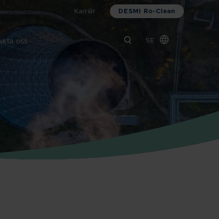
DESMI Ro-Clean
Karriär
akta oss
SE
Global
Chinese
Danish
Dutch
French
German
Italian
Korean
Norwegian
Bokmål
Polish