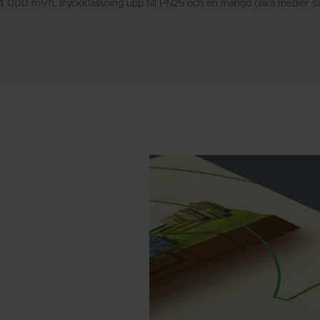
 4 000 m³/h, tryckklassning upp till PN25 och en mängd olika medier 