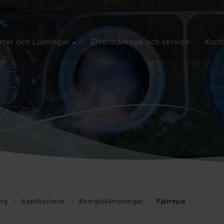
ter och Lösningar
Eftermarknad och service
Kont
ing
Applikationer
Energitillämpningar
Fjärrkyla