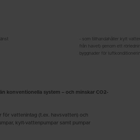
jänst
- som tillhandahåller kylt vatte
från havet) genom ett rörlednin
byggnader för luftkonditioneri
v än konventionella system – och minskar CO2-
för vattenintag (t.ex. havsvatten) och
pumpar, kylt-vattenpumpar samt pumpar