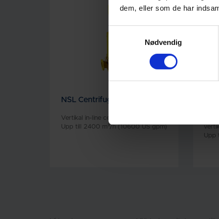
dem, eller som de har indsaml
Samtykkevalg
Nødvendig
NSL Centrifugal Pump
NSL
Vertikal in-line centrifugalpump
End 
Upp till 2400 m³/h (10600 US gpm)
verti
Upp 