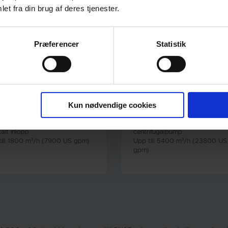
et fra din brug af deres tjenester.
Præferencer
Statistik
V Centrifugal Pump
DSL Centrifugal Pump
Kun nødvendige cookies
suction centrifugalpump med
DSL in-line dubbelsugande
kalt inlopp
centrifugalpump
till 1800 m³/h (7900 US gpm)
Upp till 5400 m³/h (23800 US
gpm)