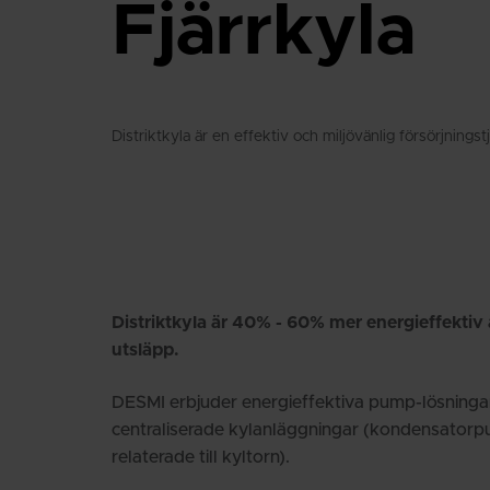
Fjärrkyla
Distriktkyla är en effektiv och miljövänlig försörjningst
Distriktkyla är 40% - 60% mer energieffekti
utsläpp.
DESMI erbjuder energieffektiva pump-lösningar 
centraliserade kylanläggningar (kondensator
relaterade till kyltorn).