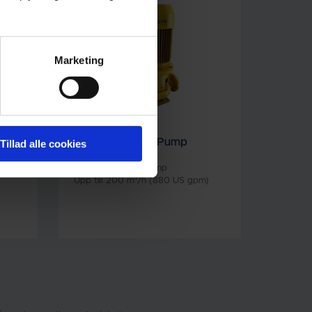
Marketing
ESL Centrifugal Pump
Tillad alle cookies
In-line centrifugalpump
Upp till 200 m³/h (880 US gpm)