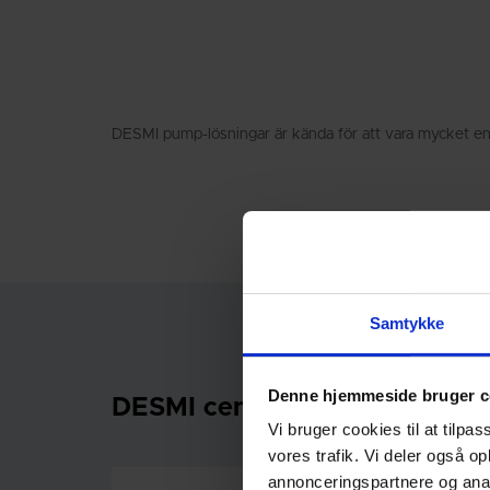
DESMI pump-lösningar är kända för att vara mycket en
Samtykke
Denne hjemmeside bruger c
DESMI centrifugalpumpsortim
Vi bruger cookies til at tilpas
vores trafik. Vi deler også 
annonceringspartnere og anal