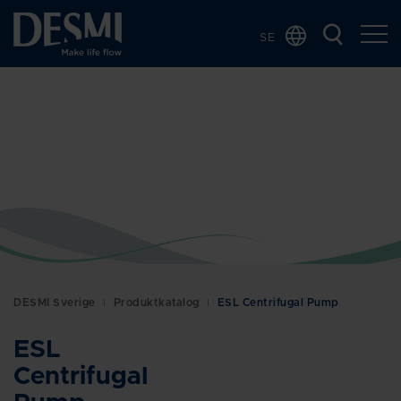
SE
Global
Chinese
Danish
Dutch
French
German
Italian
Korean
Norwegian
DESMI Sverige
Produktkatalog
ESL Centrifugal Pump
Bokmål
Polish
ESL
Spanish
Centrifugal