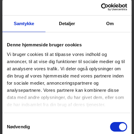
Direct or Bulkhead/Wall-
VFD
mounted
ATEX approved
Yes
Samtykke
Detaljer
Om
Denne hjemmeside bruger cookies
Vi bruger cookies til at tilpasse vores indhold og
VIDEO
annoncer, til at vise dig funktioner til sociale medier og til
at analysere vores trafik. Vi deler også oplysninger om
BROSCHYR
din brug af vores hjemmeside med vores partnere inden
for sociale medier, annonceringspartnere og
analysepartnere. Vores partnere kan kombinere disse
MANUALER
data med andre oplysninger, du har givet dem, eller som
de har indsamlet fra din brug af deres tjenester.
PUMP CURVES
Samtykkevalg
Nødvendig
DRAWINGS