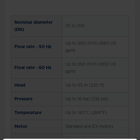
Nominal diameter
25 to 100
(DN)
Up to 200 m³/h (880 US
Flow rate - 50 Hz
gpm)
Up to 250 m³/h (1100 US
Flow rate - 60 Hz
gpm)
Head
Up to 65 m (220 ft)
Pressure
Up to 16 bar (232 psi)
Temperature
Up to 140°C (284°F)
Motor
Standard and EX motors