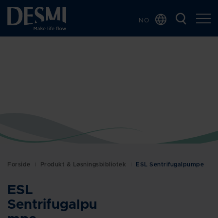
NO
Global
Chinese
Danish
Dutch
French
German
Italian
Korean
Polish
Forside
Produkt & Løsningsbibliotek
ESL Sentrifugalpumpe
Spanish
ESL
Swedish
Sentrifugalpu