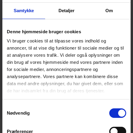
Samtykke
Detaljer
Om
VIDEO
Denne hjemmeside bruger cookies
BROCHURES
Vi bruger cookies til at tilpasse vores indhold og
annoncer, til at vise dig funktioner til sociale medier og til
at analysere vores trafik. Vi deler også oplysninger om
MANUALS
din brug af vores hjemmeside med vores partnere inden
for sociale medier, annonceringspartnere og
analysepartnere. Vores partnere kan kombinere disse
PUMP CURVES
data med andre oplysninger, du har givet dem, eller som
de har indsamlet fra din brug af deres tjenester.
DRAWINGS
Samtykkevalg
Nødvendig
Præferencer