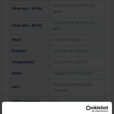
Up to 200 m³/h (880 US
Flow rate - 50 Hz
gpm)
Up to 250 m³/h (1100 US
Flow rate - 60 Hz
gpm)
Head
Up to 65 m (220 ft)
Pressure
Up to 16 bar (232 psi)
Temperature
Up to 140°C (284°F)
Motor
Standard and EX motors
Direct or Bulkhead/Wall-
VFD
mounted
ATEX approved
Yes