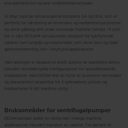
energieffektivitet og lave vedlikeholdskostnader.
Vi tilbyr også de selvansugende pumpene SA og NSA, som er
perfekte for håndtering av lensevann og nødtømmingssystemer,
og sikrer pålitelig drift under krevende maritime forhold. Til slutt
har vi våre ROTAN® skruepumper, designet for tyktflytende
væsker som tungolje og smøremidler, som sikrer jevn og stabil
gjennomstrømning, selv i høytrykksapplikasjoner.
Våre løsninger er tilpasset et bredt spekter av spesifikke behov,
inkludert skreddersydde konfigurasjoner for spesialtilpassede
installasjoner. Med DESMI drar du nytte av avanserte teknologier
og dokumentert ekspertise for å optimalisere ytelsen og
holdbarheten til ditt maritime utstyr.
Bruksområder for sentrifugalpumper
DESMI-pumper spiller en viktig rolle i mange maritime
applikasjoner, inkludert transport av væsker. Fra sjøvann til