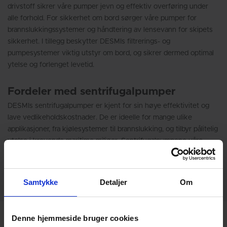
drivstoff sikrer våre pumper jevn og effektiv overføring under
alle forhold. For sikkerhet om bord sørger våre pumper for
brannslukkingssystemer og håndtering av lensevann for skipets
sikkerhet. I tillegg beskytter DESMIs filtrerings- og
pumpesystemer viktig utstyr om bord, og sikrer dermed optimal
ytelse og forlenget levetid.
Fordeler med sentrifugalpumper
DESMIs sentrifugalpumper er kjent for sin høye effektivitet og
lave vedlikeholdskostnader. De er ideelle for mange ulike
applikasjoner, fra kjølesystemer til brannslukking, og tilbyr pålitelig
ytelse i krevende maritime miljøer. Sentrifugalpumpene våre
bidrar til å redusere slitasje på utstyr, forbedre driftseffektiviteten
og sikre stabil væskestrøm under varierende trykkforhold.
Samtykke
Detaljer
Om
Denne hjemmeside bruger cookies