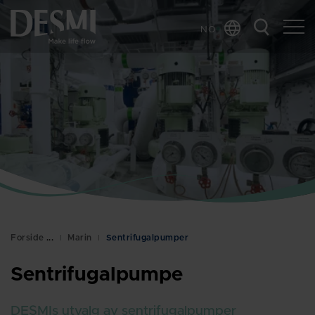
NO
Global
Chinese
Danish
Dutch
French
German
Italian
Korean
Polish
Forside
Marin
Sentrifugalpumper
Spanish
Sentrifugalpumpe
Swedish
DESMIs utvalg av sentrifugalpumper