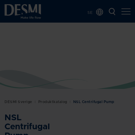
SE
Global
Chinese
Danish
Dutch
French
German
Italian
Korean
Norwegian
DESMI Sverige
Produktkatalog
NSL Centrifugal Pump
Bokmål
Polish
NSL
Spanish
Centrifugal