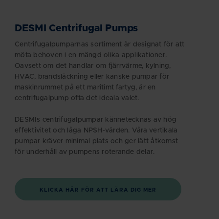
DESMI Centrifugal Pumps
Centrifugalpumparnas sortiment är designat för att
möta behoven i en mängd olika applikationer.
Oavsett om det handlar om fjärrvärme, kylning,
HVAC, brandsläckning eller kanske pumpar för
maskinrummet på ett maritimt fartyg, är en
centrifugalpump ofta det ideala valet.
DESMIs centrifugalpumpar kännetecknas av hög
effektivitet och låga NPSH-värden. Våra vertikala
pumpar kräver minimal plats och ger lätt åtkomst
för underhåll av pumpens roterande delar.
KLICKA HÄR FÖR ATT LÄRA DIG MER