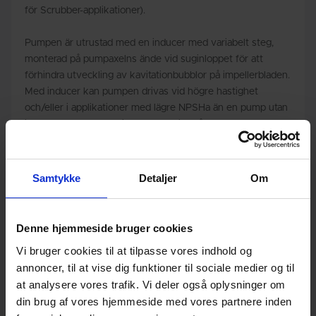
för Scrubber-applikationer).
Pumpen är utrustad med en inducer med variabelt steg,
monterad på pumpaxelns ände vid suginloppet för att
förhindra utveckling av kavitationbubblor på impellerbladen.
Med inducer kan pumpen drivas vid högre hastighet
och/eller i applikationer med lägre NPSHa än en pump utan
inducer. Inducermaterialet är rostfritt stål AISI 316 (~1.4436)
som standard.
Den mekaniska axeltätningen är en enkelverkande,
Samtykke
Detaljer
Om
mekanisk axeltätning. Pumpen kan användas för
vätsketemperaturer upp till 250°F/120°C. För
vätsketemperaturer över 250°F/120°C används en
Denne hjemmeside bruger cookies
balanserad axeltätning.
Vi bruger cookies til at tilpasse vores indhold og
annoncer, til at vise dig funktioner til sociale medier og til
at analysere vores trafik. Vi deler også oplysninger om
Nominal diameter
din brug af vores hjemmeside med vores partnere inden
80 to 350
(DN)