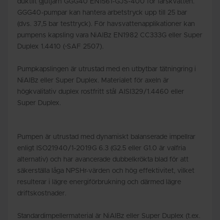
duktilt gjutjärn GGG40 EN1561-GJS-400 för färskvatten.
GGG40-pumpar kan hantera arbetstryck upp till 25 bar
(dvs. 37,5 bar testtryck). För havsvattenapplikationer kan
pumpens kapsling vara NiAlBz EN1982 CC333G eller Super
Duplex 1.4410 (~SAF 2507).
Pumpkapslingen är utrustad med en utbytbar tätningring i
NiAlBz eller Super Duplex. Materialet för axeln är
högkvalitativ duplex rostfritt stål AISI329/1.4460 eller
Super Duplex.
Pumpen är utrustad med dynamiskt balanserade impellrar
enligt ISO21940/1-2019G 6.3 (G2.5 eller G1.0 är valfria
alternativ) och har avancerade dubbelkrökta blad för att
säkerställa låga NPSHr-värden och hög effektivitet, vilket
resulterar i lägre energiförbrukning och därmed lägre
driftskostnader.
Standardimpellermaterial är NiAlBz eller Super Duplex (t.ex.