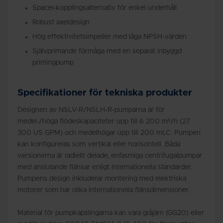
Spacer-kopplingsalternativ för enkel underhåll
Robust axeldesign
Hög effektivitetsimpeller med låga NPSH-värden
Självprimande förmåga med en separat inbyggd
primingpump
Specifikationer för tekniska produkter
Designen av NSLV-R/NSLH-R-pumparna är för
medel-/höga flödeskapaciteter upp till 6 200 m³/h (27
300 US GPM) och medelhögar upp till 200 mLC. Pumpen
kan konfigureras som vertikal eller horisontell. Båda
versionerna är radiellt delade, enfasmiga centrifugalpumpar
med anslutande flänsar enligt internationella standarder.
Pumpens design inkluderar montering med elektriska
motorer som har olika internationella flänsdimensioner.
Material för pumpkapslingarna kan vara gråjärn (GG20) eller