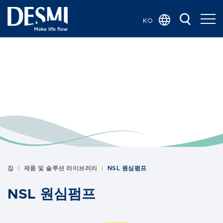
KO
Global
Chinese
Danish
Dutch
French
German
Italian
Norwegian
Bokmål
집
제품 및 솔루션 라이브러리
NSL 원심펌프
Polish
Spanish
NSL 원심펌프
Swedish