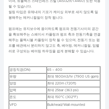
이며, 듀플렉스 스테인레스 스틸 (AISI329/1.4460) 또한 적용
될 수 있습니다.
씰링 타입은 유체내의 기포가 케이싱 외부로 새지 않도록 밀
봉해주는 메커니컬씰이 장착 됩니다.
펌프에는 유지보수에 용이하도록 펌프와 전동기사이의 공간
을 확보해주는 스페이서 카플링과 펌프 축과 전동기축을 연결
해주는 플렉시블 카플링이 장착 될 수 있으며, 전동기 또는 펌
프를 배관에서 분리하지 않고도 축, 베어링, 메커니컬씰, 임펠
러로 구성되는 베어링 하우징을 쉽게 분해할 수 있습니다.
공칭직경(DN)
65 – 400
유량
최대 1800m3/hr (7900 US gpm)
양정
최대 220m (720ft)
압력
최대 25bar (363 psi)
온도
최대 150°C (302°F)
VFD
Bulkhead/Wall-mounted