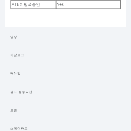
ATEX 방폭승인
Yes
영상
카달로그
매뉴얼
펌프 성능곡선
도면
스페어파트