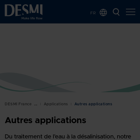
FR
Global
Chinese
Danish
Dutch
German
Italian
Korean
Norwegian
Bokmål
DESMI France
Applications
Autres applications
Polish
Autres applications
Spanish
Swedish
Du traitement de l’eau à la désalinisation, notre