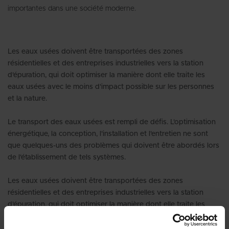
importantes dans une société moderne.
Les eaux usées doivent être transportées des zones
résidentielles et des entreprises industrielles vers la station
d'épuration, qui doit optimiser la manière dont elle traite les
eaux usées avec le moins d'impact possible sur les personnes
et la nature.
Le transport des eaux usées est rempli de défis. L'optimisation
énergétique, la conception, l'installation et l'entretien ne sont
que quelques-uns des problèmes qui doivent être abordés lors
de l'établissement de tels systèmes.
Les eaux usées doivent être transportées des zones
résidentielles et des entreprises industrielles vers la station
d'épuration, qui doit optimiser la manière dont elle traite les
eaux usées avec le moins d'impact possible sur les personnes
et la nature.