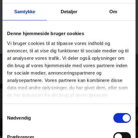
Samtykke
Detaljer
Om
Le transport des eaux usées est rempli de défis. L'optimisation
énergétique, la conception, l'installation et l'entretien ne sont
que quelques-uns des problèmes qui doivent être abordés lors
Denne hjemmeside bruger cookies
de l'établissement de tels systèmes.
Vi bruger cookies til at tilpasse vores indhold og
annoncer, til at vise dig funktioner til sociale medier og til
at analysere vores trafik. Vi deler også oplysninger om
din brug af vores hjemmeside med vores partnere inden
for sociale medier, annonceringspartnere og
CONTACTS MONDIAUX
analysepartnere. Vores partnere kan kombinere disse
data med andre oplysninger, du har givet dem, eller som
DESMI est une entreprise
de har indsamlet fra din brug af deres tjenester.
mondiale
Trouvez l'adresse et les coordonnées
Samtykkevalg
de nos sites internationaux
Nødvendig
Præferencer