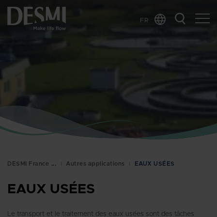
FR
Global
Chinese
Danish
Dutch
German
Italian
Korean
Norwegian
Bokmål
DESMI France
Autres applications
EAUX USÉES
Polish
Spanish
EAUX USÉES
Swedish
Le transport et le traitement des eaux usées sont des tâches