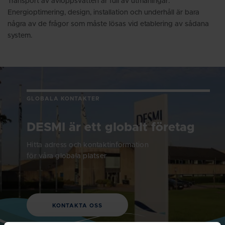
Transport av avloppsvatten är full av utmaningar.
Energioptimering, design, installation och underhåll är bara
några av de frågor som måste lösas vid etablering av sådana
system.
GLOBALA KONTAKTER
DESMI är ett globalt företag
Hitta adress och kontaktinformation
för våra globala platser
KONTAKTA OSS