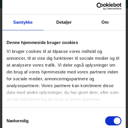
Samtykke
Detaljer
Om
Denne hjemmeside bruger cookies
NYHETSBREV
Vi bruger cookies til at tilpasse vores indhold og
Registrera dig för vårt nyhetsbrev så
annoncer, til at vise dig funktioner til sociale medier og til
skickar vi de senaste rubrikerna direkt till
at analysere vores trafik. Vi deler også oplysninger om
din inkorg.
din brug af vores hjemmeside med vores partnere inden
for sociale medier, annonceringspartnere og
analysepartnere. Vores partnere kan kombinere disse
data med andre oplysninger, du har givet dem, eller som
NAME
de har indsamlet fra din brug af deres tjenester.
Samtykkevalg
Nødvendig
E-MAIL
*