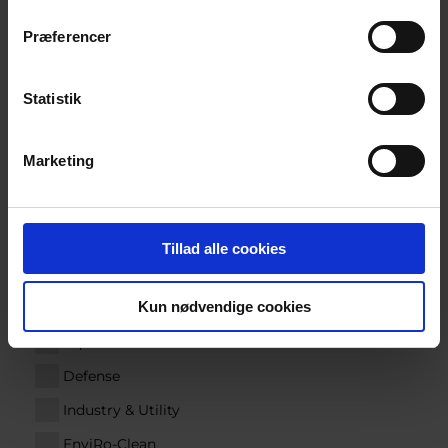
Præferencer
COMPANY
Statistik
COUNTRY
Marketing
Segments
Tillad alle cookies
Marine
Kun nødvendige cookies
New Green Solutions
AquaCulture
Defense
Industry & Utility
EnviRo-Clean