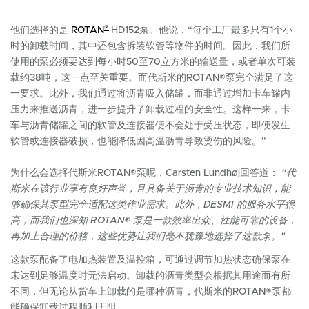
®
他们选择的是
ROTAN
HD152泵。他说，“每个工厂最多只有1个小
时的卸载时间，其中还包含拆装软管等物件的时间。因此，我们所
使用的泵必须要达到每小时50至70立方米的输送量，或者单次可装
载约38吨，这一点至关重要。而代斯米的ROTAN®泵完全满足了这
一要求。
此外，我们通过将沥青吸入储罐，而非通过增加卡车罐内
压力来推送沥青，进一步提升了卸载过程的安全性。这样一来，卡
车与沥青储罐之间的软管及连接器便不会处于受压状态，即便发生
软管或连接器破损，也能降低因高温沥青导致烫伤的风险。”
为什么会选择代斯米ROTAN®泵呢，Carsten Lundhøj回答道：
“代
斯米在该行业享有良好声誉，且具备关于沥青的专业技术知识，能
够确保其泵型完全适配这类作业需求。此外，DESMI 的服务水平很
高，而我们也深知 ROTAN® 泵是一款效率出众、性能可靠的设备，
再加上合理的价格，这些优势让我们毫不犹豫地选择了这款泵。"
这款泵配备了电加热装置及温控箱，可通过调节加热状态确保泵在
未达到足够温度时无法启动。卸载的沥青类型会根据其用途而有所
不同，但无论从货车上卸载的是哪种沥青，代斯米的ROTAN®泵都
能确保卸载过程顺利无阻。