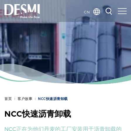
CN
Global
Danish
Dutch
French
German
Italian
Korean
Norwegian
Bokmål
首页
客户故事
NCC快速沥青卸载
Polish
Spanish
NCC快速沥青卸载
Swedish
NCC正在为他们丹麦的工厂安装用于沥青卸载的