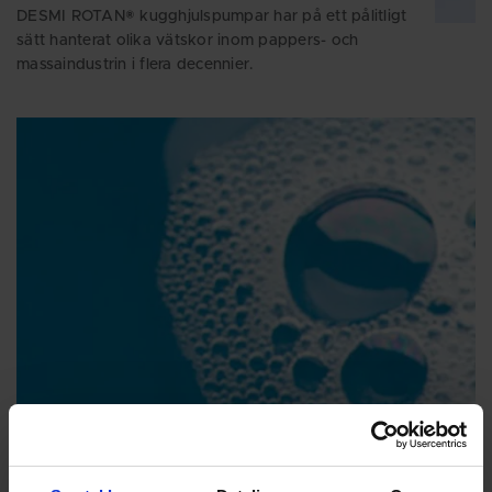
DESMI ROTAN® kugghjulspumpar har på ett pålitligt
sätt hanterat olika vätskor inom pappers- och
massaindustrin i flera decennier.