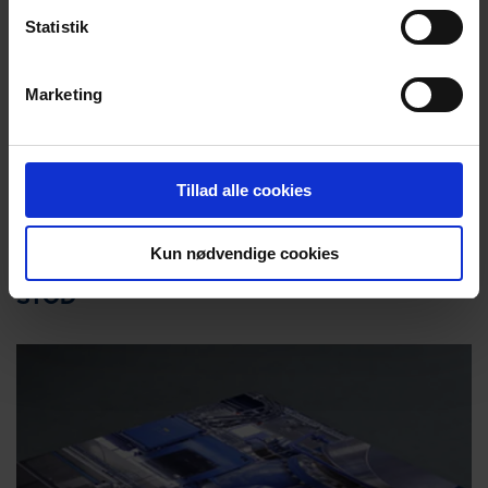
Statistik
SOCKER OCH MELASS
Marketing
DESMI ROTAN® pumpar hanterar en rad
sockeprodukter, från sockerrörs- och betesaft till
melass och färdiga lösningar.
Tillad alle cookies
Kun nødvendige cookies
STÖD