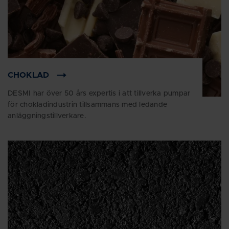
CHOKLAD
DESMI har över 50 års expertis i att tillverka pumpar
för chokladindustrin tillsammans med ledande
anläggningstillverkare.