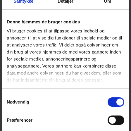
Samtykke
Detaljer
Om
TVÄTTMEDEL OCH RENGÖRINGSMEDEL
DESMI möter specialiserade krav med sina ROTAN®-
Denne hjemmeside bruger cookies
pumpar, som har ett stort antal i drift.
Vi bruger cookies til at tilpasse vores indhold og
annoncer, til at vise dig funktioner til sociale medier og til
at analysere vores trafik. Vi deler også oplysninger om
din brug af vores hjemmeside med vores partnere inden
for sociale medier, annonceringspartnere og
analysepartnere. Vores partnere kan kombinere disse
data med andre oplysninger, du har givet dem, eller som
de har indsamlet fra din brug af deres tjenester.
Samtykkevalg
Nødvendig
Præferencer