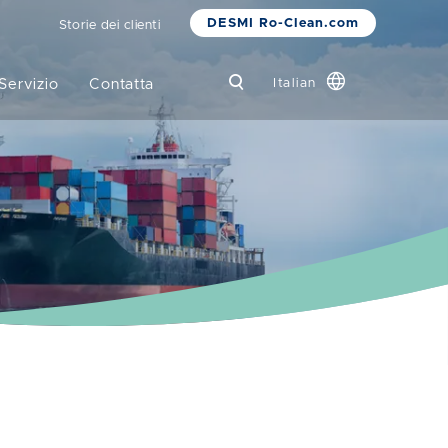
DESMI Ro-Clean.com
Storie dei clienti
Servizio
Contatta
Italian
Global
Chinese
Danish
Dutch
French
German
Korean
Norwegian
Bokmål
Polish
Spanish