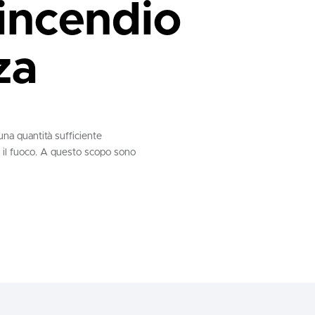
incendio
za
una quantità sufficiente
 il fuoco. A questo scopo sono