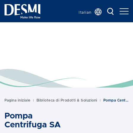
Italian
Global
Chinese
Danish
Dutch
French
German
Korean
Norwegian
Bokmål
Pagina iniziale
Biblioteca di Prodotti & Soluzioni
Pompa Centrifuga SA
Polish
Spanish
Pompa
Swedish
Centrifuga SA