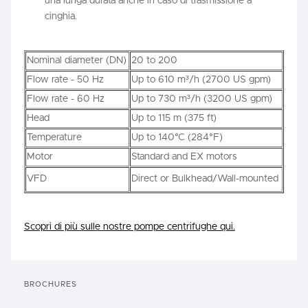
una lunga durata anche in caso di trasmissione a
cinghia.
Nominal diameter (DN)
20 to 200
Flow rate - 50 Hz
Up to 610 m³/h (2700 US gpm)
Flow rate - 60 Hz
Up to 730 m³/h (3200 US gpm)
Head
Up to 115 m (375 ft)
Temperature
Up to 140°C (284°F)
Motor
Standard and EX motors
VFD
Direct or Bulkhead/Wall-mounted
Scopri di più sulle nostre pompe centrifughe qui.
BROCHURES