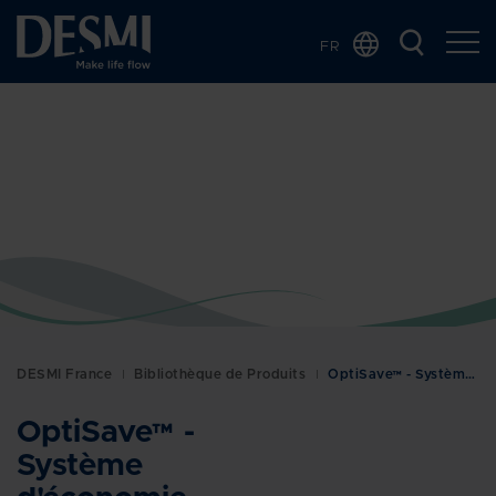
FR
Global
Chinese
Danish
Dutch
German
Italian
Korean
Norwegian
Bokmål
DESMI France
Bibliothèque de Produits
OptiSave™ - Système d'économie d'énergie
Polish
Spanish
OptiSave™ -
Swedish
Système