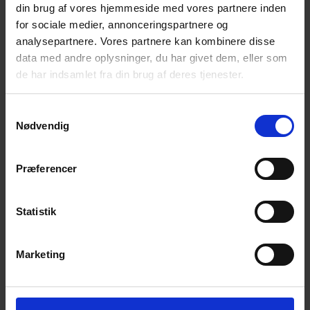
din brug af vores hjemmeside med vores partnere inden
for sociale medier, annonceringspartnere og
analysepartnere. Vores partnere kan kombinere disse
data med andre oplysninger, du har givet dem, eller som
de har indsamlet fra din brug af deres tjenester.
Samtykkevalg
Nødvendig
Præferencer
ESL Pompe centrifuge
Statistik
Pompe centrifuge verticale en ligne et haut rendement
Installée Verticalement et Horizontalemen
Jusqu’à 200 m3/H
Marketing