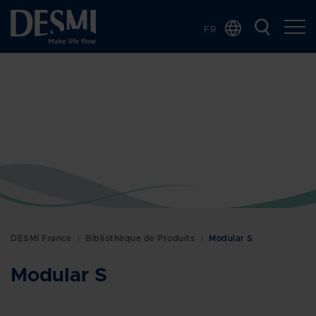
FR
Global
Chinese
Danish
Dutch
German
Italian
Korean
Norwegian
Bokmål
DESMI France
Bibliothèque de Produits
Modular S
Polish
Spanish
Modular S
Swedish