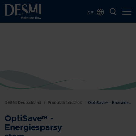
DE
Global
Chinese
Danish
Dutch
French
Italian
Korean
Norwegian
Bokmål
DESMI Deutschland
Produktbibliothek
OptiSave™ - Energiesparsystem
Polish
Spanish
OptiSave™ -
Swedish
Energiesparsy