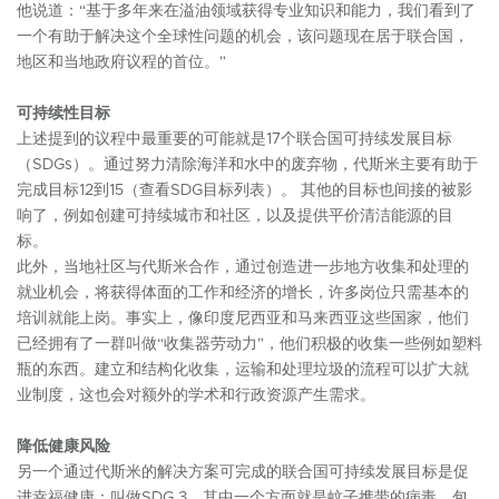
他说道：“基于多年来在溢油领域获得专业知识和能力，我们看到了
一个有助于解决这个全球性问题的机会，该问题现在居于联合国，
地区和当地政府议程的首位。”
可持续性目标
上述提到的议程中最重要的可能就是17个联合国可持续发展目标
（SDGs）。通过努力清除海洋和水中的废弃物，代斯米主要有助于
完成目标12到15（查看SDG目标列表）。 其他的目标也间接的被影
响了，例如创建可持续城市和社区，以及提供平价清洁能源的目
标。
此外，当地社区与代斯米合作，通过创造进一步地方收集和处理的
就业机会，将获得体面的工作和经济的增长，许多岗位只需基本的
培训就能上岗。事实上，像印度尼西亚和马来西亚这些国家，他们
已经拥有了一群叫做“收集器劳动力”，他们积极的收集一些例如塑料
瓶的东西。建立和结构化收集，运输和处理垃圾的流程可以扩大就
业制度，这也会对额外的学术和行政资源产生需求。
降低健康风险
另一个通过代斯米的解决方案可完成的联合国可持续发展目标是促
进幸福健康：叫做SDG 3。其中一个方面就是蚊子携带的病毒，包