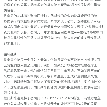
紧密的合作关系，就有很大的机会使变废为能源的价值链发生重大
的改变。
从南美的丛林清扫到海洋清扫，代斯米的设备为垃圾管理链的第一
步提供了有效创新的解决方案。具体来说，公司开发并推出了可移
动式和固定式清扫装置，大容量废弃物拖网设备，漂浮式“垃圾箱”以
及其他清扫设备。公司几十年来在溢油回收领域——在海洋环境中同
样具有挑战性的问题，都处于领先地位，绝大多数的设备开发灵感
都来源于此。
循环经济
收集废弃物是一个很好的开始，但如果废弃物不能恰当的处理，那
么资源的投入也是无用的。例如，如果废弃物被收集堆放在岸上，
然后暴风雨一来，他们很快就又回到了生态系统。再如管理不善的
填埋场，会使有毒物质积累，吸引寄生虫，造成严重的健康风险。
因此，选对端对端的解决方案来有效的解决环境威胁，支持循环经
济，这是很重要的。而代斯米能够为该循环的重要部分提供专业知
识和技术。
据代斯米洛克林子公司的CEO Henrik Knudsen所说， 与地方建立
合作关系是收集，运输，回收或安全的处理不可回收垃圾的关键，