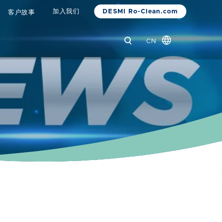
DESMI Ro-Clean.com
加入我们
客户故事
CN
Global
Danish
Dutch
French
German
Italian
Korean
Norwegian
Bokmål
Polish
Spanish