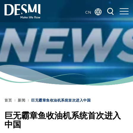
CN
Global
Danish
Dutch
French
German
Italian
Korean
Norwegian
Bokmål
首页
新闻
巨无霸章鱼收油机系统首次进入中国
Polish
Spanish
巨无霸章鱼收油机系统首次进入
Swedish
中国