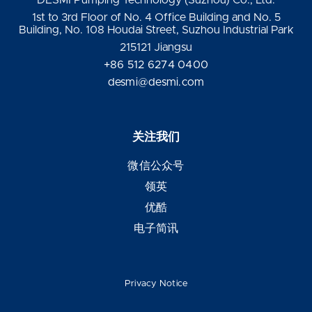
DESMI Pumping Technology (Suzhou) Co., Ltd.
1st to 3rd Floor of No. 4 Office Building and No. 5
Building, No. 108 Houdai Street, Suzhou Industrial Park
215121 Jiangsu
+86 512 6274 0400
desmi@desmi.com
关注我们
微信公众号
领英
优酷
电子简讯
Privacy Notice