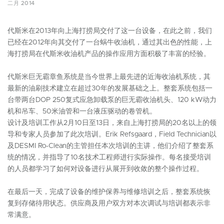
二月 2014
代斯米在2013年向上海打捞局交付了这一台设备，在此之前，我们
已经在2012年向其交付了一台蜗牛收油机，通过其出色的性能，上
海打捞局在代斯米收油机产品的操作应用方面积极了丰富的经验。
代斯米巨无霸章鱼系统是当今世界上最先进的近海收油机系统，其
最新的油刷技术建立在超过30年的发展基础之上。整套系统包括一
台带两台DOP 250复式应急卸载泵的巨无霸收油机头、120 kW动力
机和吊车、50米油管和一台液压驱动的卷管机。
设计及培训工作从2月10日至13日，来自上海打捞局的20名以上的领
导和专家人员参加了此次培训。Erik Refsgaard，Field Technician以
及DESMI Ro-Clean的主管担任本次培训的主讲，他们介绍了整套系
统的情况，并指导了10名技术工程师进行实际操作。每名接受培训
的人员都学习了如何对设备进行从展开到收敛的整个操作过程。
在最后一天，完成了设备的维护保养与维修培训之后，整套系统恢
复到存储待用状态。供应商及用户双方对本次调试与培训都表示非
常满意。