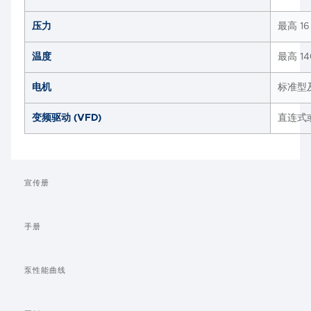
压力
最高 16 
温度
最高 140
电机
标准型
变频驱动 (VFD)
直连式
宣传册
手册
泵性能曲线