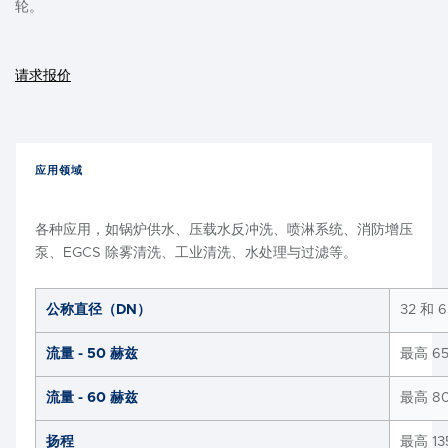
轮。
请求报价
应用领域
各种应用，如锅炉供水、压载水反冲洗、喷淋系统、消防增压
泵、EGCS 除雾清洗、工业清洗、水处理与过滤等。
公称直径（DN）
32 和 6
流量 - 50 赫兹
最高 6
流量 - 60 赫兹
最高 8
扬程
最高 13