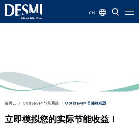
CN
Global
Danish
Dutch
French
German
Italian
Korean
Norwegian
Bokmål
首页
OptiSave™节能系统
OptiSave™ 节能模拟器
Polish
立即模拟您的实际节能收益！
Spanish
Swedish