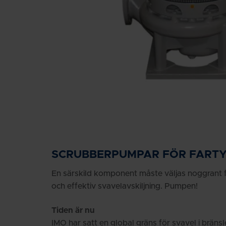
SCRUBBERPUMPAR FÖR FART
En särskild komponent måste väljas noggrant fö
och effektiv svavelavskiljning. Pumpen!
Tiden är nu
IMO har satt en global gräns för svavel i brän