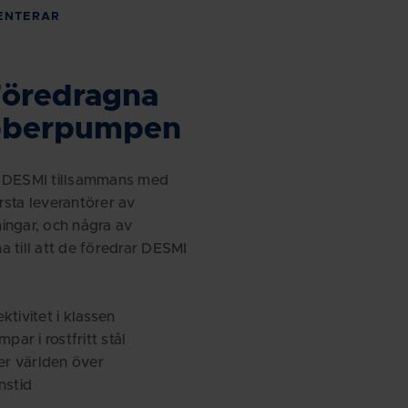
ENTERAR
öredragna
bberpumpen
r DESMI tillsammans med
rsta leverantörer av
ingar, och några av
a till att de föredrar DESMI
ktivitet i klassen
mpar i rostfritt stål
ner världen över
nstid