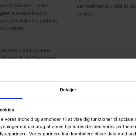
sa) från den 1 januari
serviceintervall. Istället s
gden svaveloxid som
veckor.
miljöfördelar för världen,
och kuster.
ndustrin bland ledande
 företag är de föredragna
rerar alla element i en
bberpumparna en mycket
Detaljer
ookies
se vores indhold og annoncer, til at vise dig funktioner til sociale
oplysninger om din brug af vores hjemmeside med vores partnere i
ysepartnere. Vores partnere kan kombinere disse data med andr