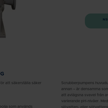
NS
YG
r att säkerställa säker
Scrubberpumpens huvuduppgi
annan – är densamma som 
att avlägsna svavel från 
varierande pH-nivåer. Med
sleolja som används
sjövatten- eller sötvattens