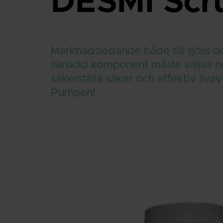
DESMI Scr
Marknadsledande både till sjöss o
särskild komponent måste väljas no
säkerställa säker och effektiv svave
Pumpen!