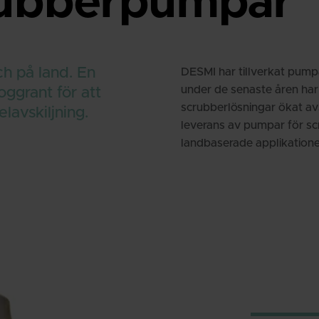
ubberpumpar
ch på land. En
DESMI har tillverkat pump
under de senaste åren har
ggrant för att
scrubberlösningar ökat avse
lavskiljning.
leverans av pumpar för sc
landbaserade applikatione