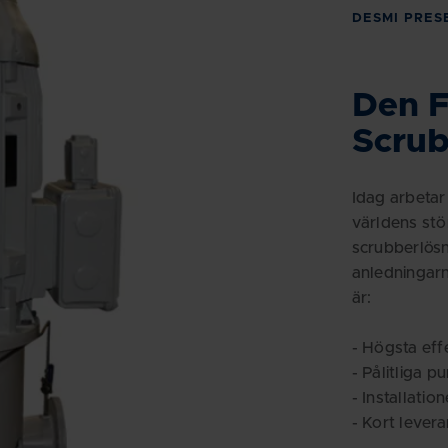
DESMI PRES
Den F
Scru
Idag arbeta
världens stö
scrubberlösn
anledningarn
är:
- Högsta effe
- Pålitliga pu
- Installatio
- Kort levera