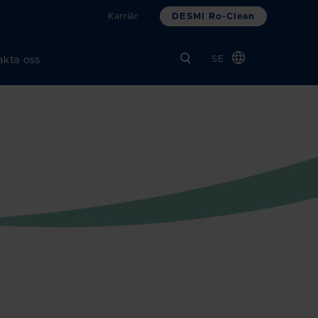
DESMI Ro-Clean
Karriär
akta oss
SE
Global
Chinese
Danish
Dutch
French
German
Italian
Korean
Norwegian
Bokmål
Polish