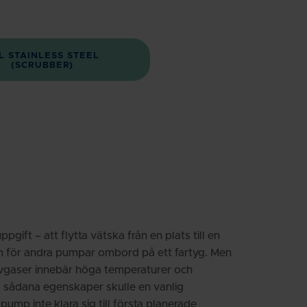
L STAINLESS STEEL
(SCRUBBER)
ft – att flytta vätska från en plats till en
för andra pumpar ombord på ett fartyg. Men
avgaser innebär höga temperaturer och
 sådana egenskaper skulle en vanlig
pump inte klara sig till första planerade