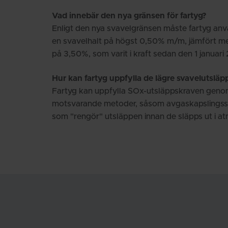
Vad innebär den nya gränsen för fartyg?
Enligt den nya svavelgränsen måste fartyg a
en svavelhalt på högst 0,50% m/m, jämfört m
på 3,50%, som varit i kraft sedan den 1 januari
Hur kan fartyg uppfylla de lägre svavelutslä
Fartyg kan uppfylla SOx-utsläppskraven gen
motsvarande metoder, såsom avgaskapslingssys
som "rengör" utsläppen innan de släpps ut i a