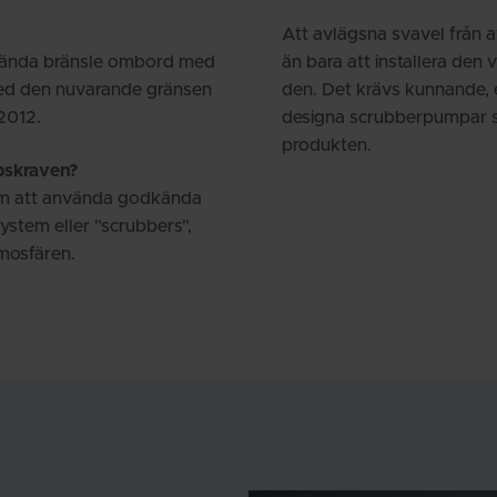
Att avlägsna svavel från 
nvända bränsle ombord med
än bara att installera de
ed den nuvarande gränsen
den. Det krävs kunnande, 
 2012.
designa scrubberpumpar so
produkten.
ppskraven?
om att använda godkända
tem eller "scrubbers",
tmosfären.