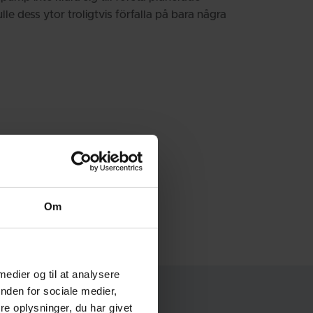
kulle dess ytor troligtvis förfalla på bara några
Om
 medier og til at analysere
nden for sociale medier,
e oplysninger, du har givet