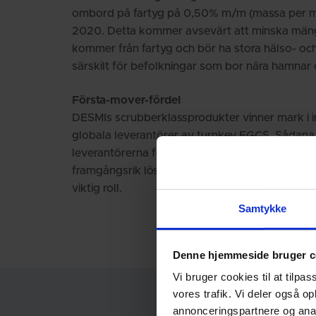
ombord på fartyg på 0,50% m/m (massa per mas
2020. Detta kommer avsevärt att minska män
kommer från fartyg och bör ha stora hälso- och 
särskilt för befolkningar som bor nära hamnar 
Första-mover-fördel
DESMIs scrubberklassprodukter vinner mark i i
globala leverantörer av turnkey EGCS. Sådana
leverantörerna för scrubbersystem som inkorpo
framgångsrik lösning. I systemet spelar scru
viktig roll.
Samtykke
Denne hjemmeside bruger c
Vi bruger cookies til at tilpas
vores trafik. Vi deler også 
annonceringspartnere og anal