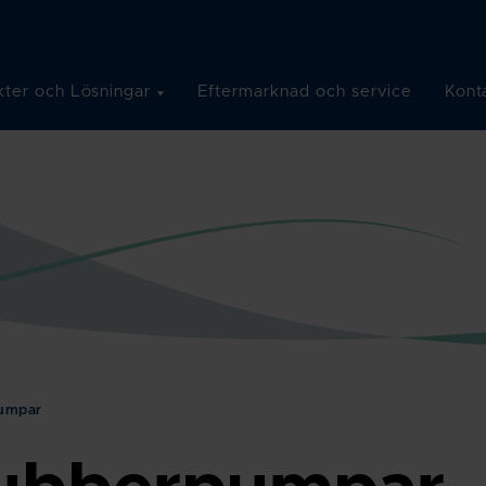
ter och Lösningar
Eftermarknad och service
Kont
umpar