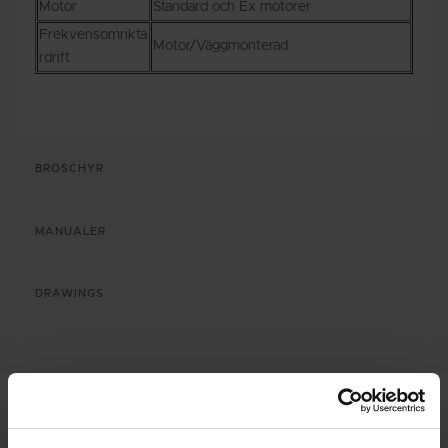
Motor
Standard och Ex motorer
Frekvensomrikta
Motor/Väggmonterad
rdrift
BROSCHYR
MANUALER
DRAWINGS