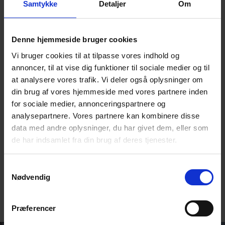
Samtykke
Detaljer
Om
DESMI Centrifugal Pumps
Centrifugalpumparnas sortiment är designat för att
möta behoven i en mängd olika applikationer.
Denne hjemmeside bruger cookies
Oavsett om det handlar om fjärrvärme, kylning,
Vi bruger cookies til at tilpasse vores indhold og
HVAC, brandsläckning eller kanske pumpar för
annoncer, til at vise dig funktioner til sociale medier og til
maskinrummet på ett maritimt fartyg, är en
at analysere vores trafik. Vi deler også oplysninger om
centrifugalpump ofta det ideala valet.
din brug af vores hjemmeside med vores partnere inden
DESMIs centrifugalpumpar kännetecknas av hög
for sociale medier, annonceringspartnere og
effektivitet och låga NPSH-värden. Våra vertikala
analysepartnere. Vores partnere kan kombinere disse
pumpar kräver minimal plats och ger lätt åtkomst
data med andre oplysninger, du har givet dem, eller som
för underhåll av pumpens roterande delar.
de har indsamlet fra din brug af deres tjenester.
Samtykkevalg
KLICKA HÄR FÖR ATT LÄRA DIG MER
Nødvendig
Præferencer