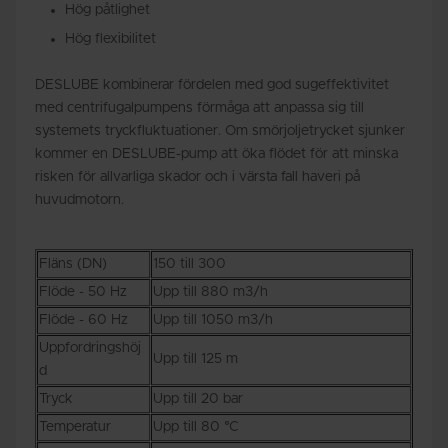
Hög påtlighet
Hög flexibilitet
DESLUBE kombinerar fördelen med god sugeffektivitet
med centrifugalpumpens förmåga att anpassa sig till
systemets tryckfluktuationer. Om smörjoljetrycket sjunker
kommer en DESLUBE-pump att öka flödet för att minska
risken för allvarliga skador och i värsta fall haveri på
huvudmotorn.
Fläns (DN)
150 till 300
Flöde - 50 Hz
Upp till 880 m3/h
Flöde - 60 Hz
Upp till 1050 m3/h
Uppfordringshöj
Upp till 125 m
d
Tryck
Upp till 20 bar
Temperatur
Upp till 80 °C