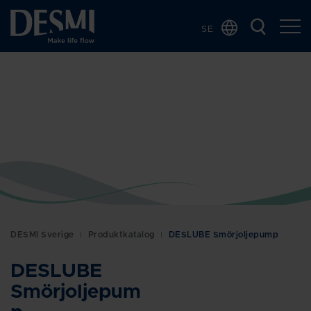
SE
Global
Chinese
Danish
Dutch
French
German
Italian
Korean
Norwegian
DESMI Sverige
Produktkatalog
DESLUBE Smörjoljepump
Bokmål
Polish
DESLUBE
Spanish
Smörjoljepum