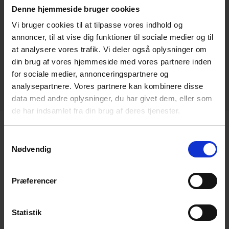
BROCHURES
Denne hjemmeside bruger cookies
Vi bruger cookies til at tilpasse vores indhold og
annoncer, til at vise dig funktioner til sociale medier og til
MANUALS
at analysere vores trafik. Vi deler også oplysninger om
din brug af vores hjemmeside med vores partnere inden
DRAWINGS
for sociale medier, annonceringspartnere og
analysepartnere. Vores partnere kan kombinere disse
data med andre oplysninger, du har givet dem, eller som
de har indsamlet fra din brug af deres tjenester.
Samtykkevalg
Nødvendig
DESMI Pompy odśrodkowe
Zakres pomp odśrodkowych został
Præferencer
zaprojektowany, aby sprostać wymaganiom
szerokiego zakresu różnych aplikacji. Niezależnie
od tego, czy chodzi o ogrzewanie miejskie,
Statistik
chłodzenie, HVAC, systemy przeciwpożarowe, czy