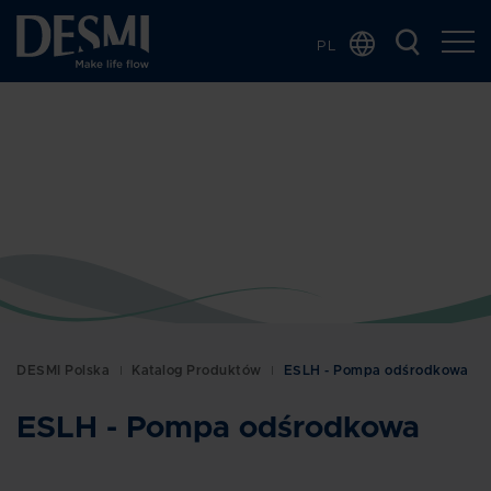
PL
Global
Chinese
Danish
Dutch
French
German
Italian
Korean
Norwegian
DESMI Polska
Katalog Produktów
ESLH - Pompa odśrodkowa
Bokmål
Spanish
ESLH - Pompa odśrodkowa
Swedish