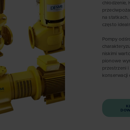
chłodzenie,
przeciwpoża
na statkach
często idea
Pompy odśr
charakteryzu
niskimi war
pionowe wym
przestrzeni 
konserwacji
K
DOW