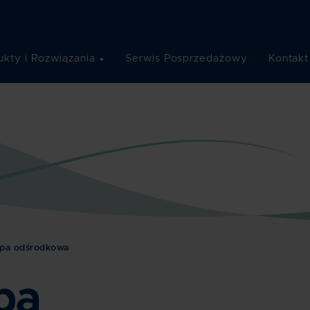
ukty i Rozwiązania
Serwis Posprzedażowy
Kontakt
pa odśrodkowa
pa