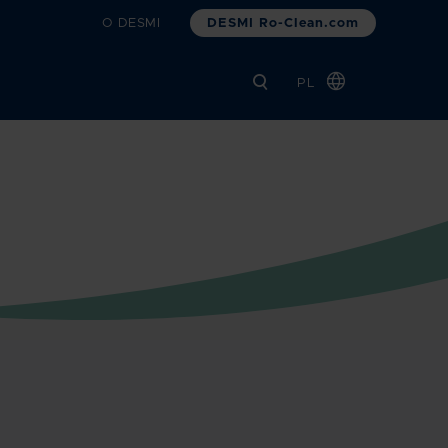
DESMI Ro-Clean.com
O DESMI
PL
Global
Chinese
Danish
Dutch
French
German
Italian
Korean
Norwegian
Bokmål
Spanish