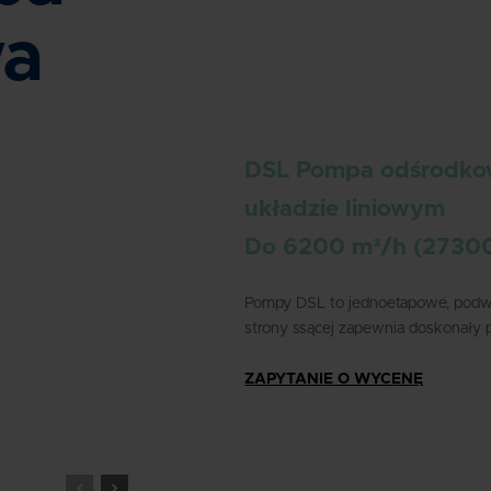
wa
DSL Pompa odśrodko
układzie liniowym
Do 6200 m³/h (2730
Pompy DSL to jednoetapowe, podw
strony ssącej zapewnia doskonały p
ZAPYTANIE O WYCENĘ