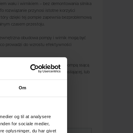
iem wału i wirnikiem – bez demontowania silnika
 To rozwiązanie przynosi istotne korzyści
óry dzięki tej pompie zapewnia bezproblemową
malnym czasem przestoju.
wewnętrzna obudowa pompy i wirnik mogą być
e, co prowadzi do wzrostu efektywności
 pompa może być zamontowana z pompą ssącą
cie z filtrem i zbiornikiem wody zasilającej, lub
ą eżektorową.
Om
 medier og til at analysere
nden for sociale medier,
e oplysninger, du har givet