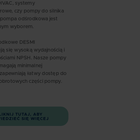
 HVAC, systemy
rowe, czy pompy do silnika
, pompa odśrodkowa jest
lnym wyborem.
odkowe DESMI
ją się wysoką wydajnością i
tościami NPSH. Nasze pompy
agają minimalnej
i zapewniają łatwy dostęp do
 obrotowych części pompy.
LIKNIJ TUTAJ, ABY
IEDZIEĆ SIĘ WIĘCEJ