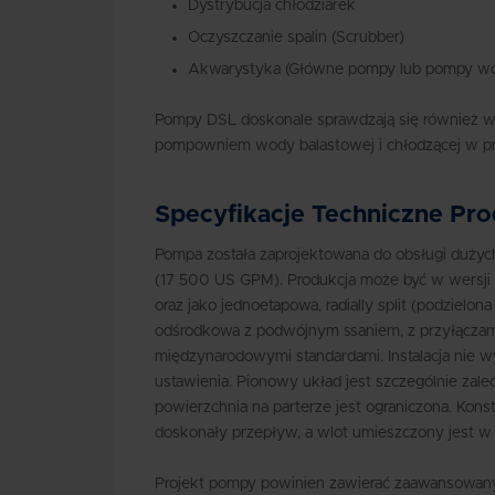
Dystrybucja chłodziarek
Oczyszczanie spalin (Scrubber)
Akwarystyka (Główne pompy lub pompy wo
Pompy DSL doskonale sprawdzają się również w
pompowniem wody balastowej i chłodzącej w p
Specyfikacje Techniczne Pr
Pompa została zaprojektowana do obsługi duż
(17 500 US GPM). Produkcja może być w wersji 
oraz jako jednoetapowa, radially split (podzielo
odśrodkowa z podwójnym ssaniem, z przyłączam
międzynarodowymi standardami. Instalacja nie 
ustawienia. Pionowy układ jest szczególnie zale
powierzchnia na parterze jest ograniczona. Kons
doskonały przepływ, a wlot umieszczony jest w l
Projekt pompy powinien zawierać zaawansowany