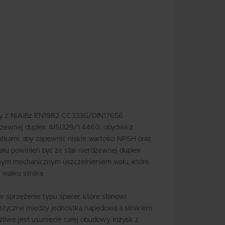
ny z NiAlBz EN1982 CC333G/DIN17656
erdzewnej duplex AISI329/1.4460, obydwa z
tkami, aby zapewnić niskie wartości NPSH oraz
łu powinien być ze stali nierdzewnej duplex
nym mechanicznym uszczelnieniem wału, które
wałku silnika.
sprzężenie typu spacer, które stanowi
astyczne między jednostką napędową a silnikiem
liwe jest usunięcie całej obudowy łożysk z