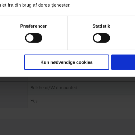
150 to 500
et fra din brug af deres tjenester.
50 Hz - Up to 6200 m³/h (27300 US gpm)
60 Hz - Up to 7400 m³/h (32600 US gpm)
Præferencer
Statistik
Up to 140 m (460 ft)
Up to 25 bar (360 psi)
Up to 150°C (284°F)
Kun nødvendige cookies
Standard and EX motors
Bulkhead/Wall-mounted
Yes