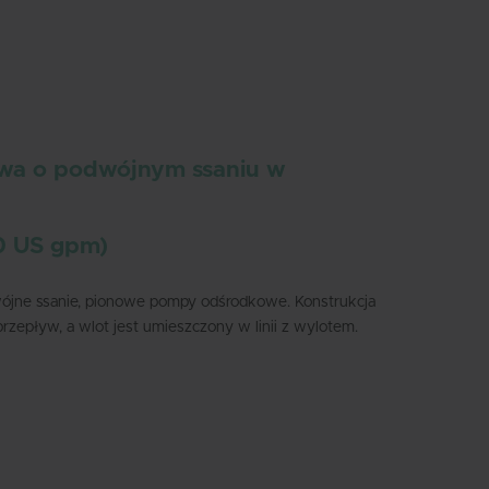
Swedish
wa o podwójnym ssaniu w
0 US gpm)
ójne ssanie, pionowe pompy odśrodkowe. Konstrukcja
rzepływ, a wlot jest umieszczony w linii z wylotem.