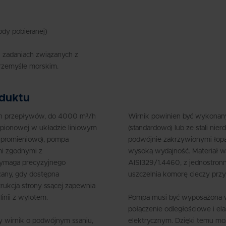
dy pobieranej)
 zadaniach związanych z
rzemyśle morskim.
oduktu
ych przepływów, do 4000 m³/h
Wirnik powinien być wykona
pionowej w układzie liniowym
(standardowo) lub ze stali ni
na promieniowo), pompa
podwójnie zakrzywionymi łopa
i zgodnymi z
wysoką wydajność. Materiał wa
wymaga precyzyjnego
AISI329/1.4460, z jednostron
cany, gdy dostępna
uszczelnia komorę cieczy przy 
trukcja strony ssącej zapewnia
inii z wylotem.
Pompa musi być wyposażona w 
połączenie odległościowe i el
 wirnik o podwójnym ssaniu,
elektrycznym. Dzięki temu moż