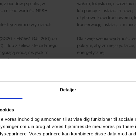
i, z obudową spiralną w
wałem, łożyskami, uszczelnien
 i niskie wartości NPSH.
lub pompy z instalacji rurowej.
użytkownikowi końcowemu, kt
elektrycznymi o wymiarach
konserwację instalacji z mini
 (GG20 ~ EN1561-GJL-200) do
Dla zwiększenia wydajności 
) – lub z żeliwa sferoidalnego
pokryte, aby zmniejszyć tarci
z gorącą wodą / wysokim
energetycznej.
o zastosowań w wodzie
Jako dodatkowe wyposażenie
typu pierścień wodny, w komple
mienny pierścień
może być dostarczona z pomp
56. Materiał wału zawsze
Detaljer
 duplex AISI329/1.4460.
 mechaniczne uszczelnienie
olidną konstrukcję,
ookies
se vores indhold og annoncer, til at vise dig funktioner til sociale
oplysninger om din brug af vores hjemmeside med vores partnere i
ysepartnere. Vores partnere kan kombinere disse data med andr