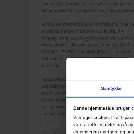
zamknięty, z podwójnie zakrzywionymi łopatkam
jednym odlewie - co zapewnia wysoką wydajność
Pompy są przeznaczone do montażu z silnikami 
kołnierza zgodnych z normą IEC lub NEMA.
Korpusy pomp są zazwyczaj wykonane z żeliwa
wody słodkiej lub zimnej wody morskiej (do 15 °C
(GGG40 ~ EN1563-GJL-400-15) do zastosowań 
ciśnieniem – albo z NiAlBz (EN1982 CC333G) d
morskiej.
Obudowa pompy powinna być wyposażona w wy
uszczelniający z NiAlBz EN1982 CC333G/DIN176
Samtykke
powinien być wysokiej jakości stalą nierdzewną
Pompy powinny być wyposażone w łożyska oraz
wału zarówno u góry, jak i na dole, co zapewnia s
Denne hjemmeside bruger c
zaprojektowaną do niezawodnej pracy ciągłej.
Vi bruger cookies til at tilpas
vores trafik. Vi deler også 
annonceringspartnere og anal