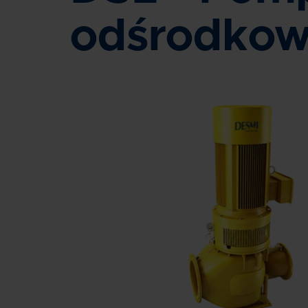
odśrodko