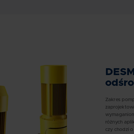
DESM
odśr
Zakres pomp
zaprojektowa
wymaganiom 
różnych aplik
czy chodzi o