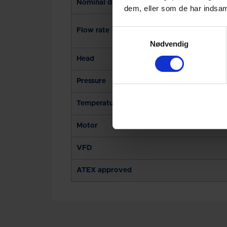
Nominal diameter (DN)
dem, eller som de har indsaml
Flow rate
Samtykkevalg
Nødvendig
Head
Pressure
Temperature
Motor
VFD
ATEX approved