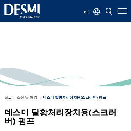
KO
Global
Chinese
Danish
Dutch
French
German
Italian
Norwegian
Bokmål
집
조선 및 해양
데스미 탈황처리장치용(스크러버) 펌프
Polish
데스미 탈황처리장치용(스크러
Spanish
버) 펌프
Swedish