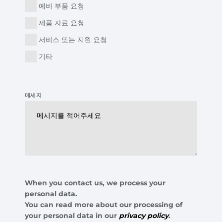
예비 부품 요청
제품 자료 요청
서비스 또는 지원 요청
기타
메세지
When you contact us, we process your
personal data.
You can read more about our processing of
your personal data in our
privacy policy
.