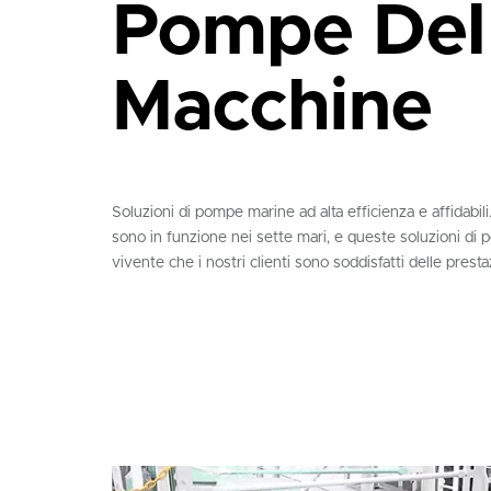
Pompe Dell
Macchine
Soluzioni di pompe marine ad alta efficienza e affidabi
sono in funzione nei sette mari, e queste soluzioni di
vivente che i nostri clienti sono soddisfatti delle prestaz