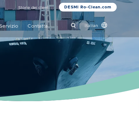
DESMI Ro-Clean.com
Storie dei clienti
Servizio
Contatta
Italian
Global
Chinese
Danish
Dutch
French
German
Korean
Norwegian
Bokmål
Polish
Spanish