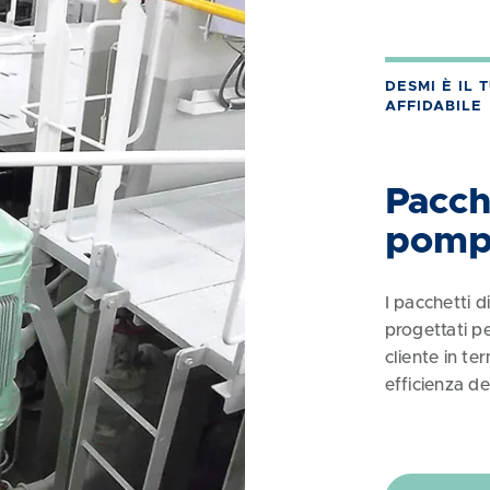
DESMI È IL 
AFFIDABILE
Pacch
pomp
I pacchetti 
progettati p
cliente in ter
efficienza de