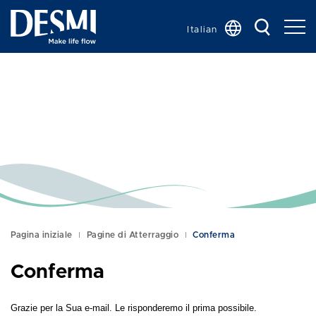
Italian
Global
Chinese
Danish
Dutch
French
German
Korean
Norwegian
Bokmål
Pagina iniziale
Pagine di Atterraggio
Conferma
Polish
Conferma
Spanish
Swedish
Grazie per la Sua e-mail. Le risponderemo il prima possibile.