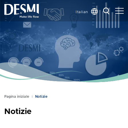
Italian
Global
Chinese
Danish
Dutch
French
German
Korean
Norwegian
Bokmål
Pagina iniziale
Notizie
Polish
Spanish
Notizie
Swedish