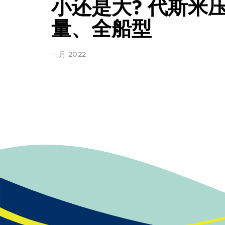
小还是大? 代斯米
量、全船型
一月 2022