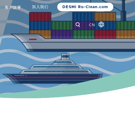
DESMI Ro-Clean.com
加入我们
客户故事
CN
Global
Danish
Dutch
French
German
Italian
Korean
Norwegian
Bokmål
Polish
Spanish