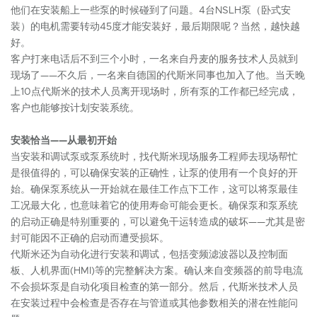
他们在安装船上一些泵的时候碰到了问题。4台NSLH泵（卧式安
装）的电机需要转动45度才能安装好，最后期限呢？当然，越快越
好。
客户打来电话后不到三个小时，一名来自丹麦的服务技术人员就到
现场了——不久后，一名来自德国的代斯米同事也加入了他。当天晚
上10点代斯米的技术人员离开现场时，所有泵的工作都已经完成，
客户也能够按计划安装系统。
安装恰当——从最初开始
当安装和调试泵或泵系统时，找代斯米现场服务工程师去现场帮忙
是很值得的，可以确保安装的正确性，让泵的使用有一个良好的开
始。确保泵系统从一开始就在最佳工作点下工作，这可以将泵最佳
工况最大化，也意味着它的使用寿命可能会更长。确保泵和泵系统
的启动正确是特别重要的，可以避免干运转造成的破坏——尤其是密
封可能因不正确的启动而遭受损坏。
代斯米还为自动化进行安装和调试，包括变频滤波器以及控制面
板、人机界面(HMI)等的完整解决方案。确认来自变频器的前导电流
不会损坏泵是自动化项目检查的第一部分。然后，代斯米技术人员
在安装过程中会检查是否存在与管道或其他参数相关的潜在性能问