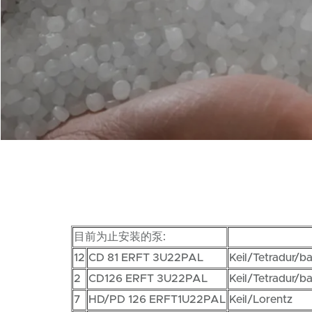
目前为止安装的泵:
12
CD 81 ERFT 3U22PAL
Keil/Tetradur/b
2
CD126 ERFT 3U22PAL
Keil/Tetradur/b
7
HD/PD 126 ERFT1U22PAL
Keil/Lorentz