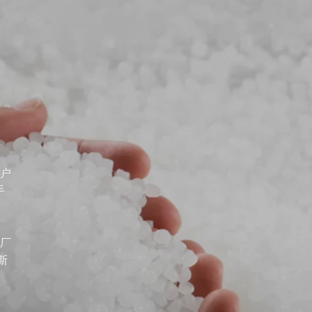
用户
手
M厂
斯