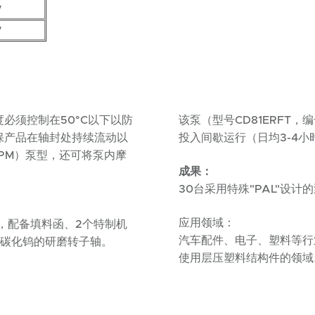
y
y
必须控制在50°C以下以防
该泵（型号CD81ERFT，编
保产品在轴封处持续流动以
投入间歇运行（日均3-4小时，
PM）泵型，还可将泵内摩
成果：
30台采用特殊"PAL"设计
应用领域：
泵，配备填料函、2个特制机
汽车配件、电子、塑料等行
有碳化钨的研磨转子轴。
使用层压塑料结构件的领域