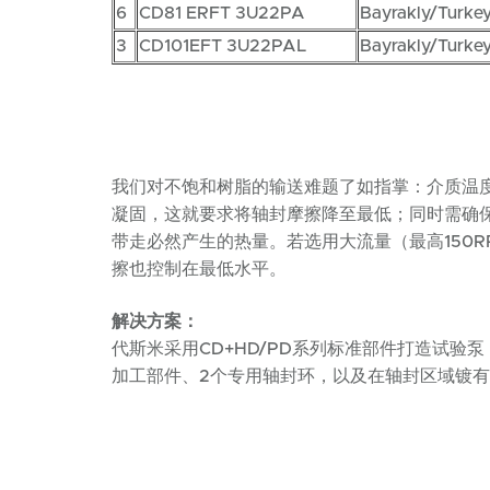
6
CD81 ERFT 3U22PA
Bayrakly/Turke
3
CD101EFT 3U22PAL
Bayrakly/Turke
我们对不饱和树脂的输送难题了如指掌：介质温度
凝固，这就要求将轴封摩擦降至最低；同时需确
带走必然产生的热量。若选用大流量（最高150R
擦也控制在最低水平。
解决方案：
代斯米采用CD+HD/PD系列标准部件打造试验
加工部件、2个专用轴封环，以及在轴封区域镀