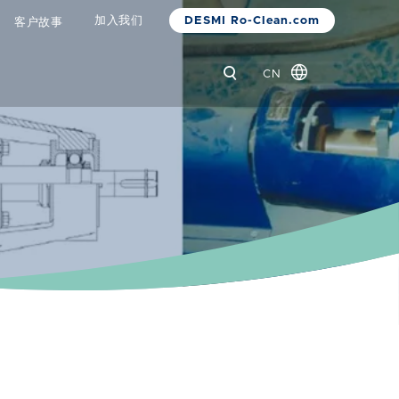
DESMI Ro-Clean.com
加入我们
客户故事
CN
Global
Danish
Dutch
French
German
Italian
Korean
Norwegian
Bokmål
Polish
Spanish