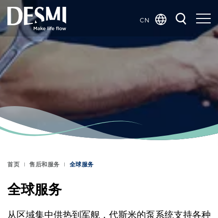
CN
Global
Danish
Dutch
French
German
Italian
Korean
Norwegian
Bokmål
首页
售后和服务
全球服务
Polish
Spanish
全球服务
Swedish
从区域集中供热到军舰，代斯米的泵系统支持各种