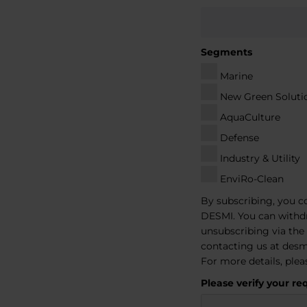
Segments
Marine
New Green Soluti
AquaCulture
Defense
Industry & Utility
EnviRo-Clean
By subscribing, you c
DESMI. You can withd
unsubscribing via the 
contacting us at
des
For more details, plea
Please verify your re