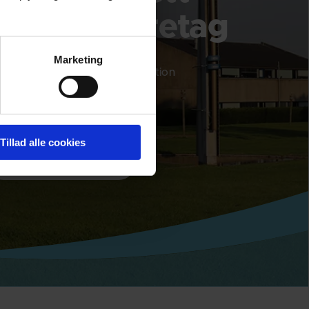
globalt företag
Marketing
tta adress och kontaktinformation
r våra globala platser
Tillad alle cookies
KONTAKTA OSS