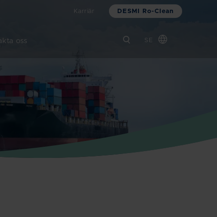
DESMI Ro-Clean
Karriär
akta oss
SE
Global
Chinese
Danish
Dutch
French
German
Italian
Korean
Norwegian
Bokmål
Polish