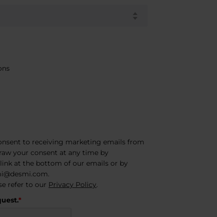
ons
onsent to receiving marketing emails from
raw your consent at any time by
link at the bottom of our emails or by
mi@desmi.com
.
se refer to our
Privacy Policy
.
quest.
*