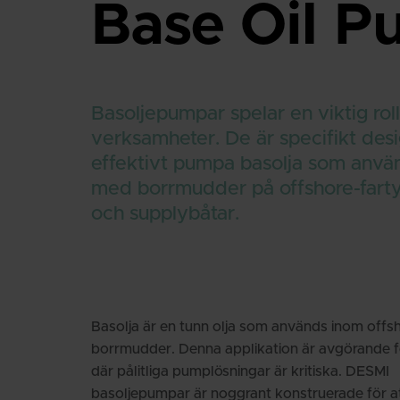
Base Oil P
Basoljepumpar spelar en viktig roll
verksamheter. De är specifikt desi
effektivt pumpa basolja som använ
med borrmudder på offshore-fartyg
och supplybåtar.
Basolja är en tunn olja som används inom offsh
borrmudder. Denna applikation är avgörande fö
där pålitliga pumplösningar är kritiska. DESMI
basoljepumpar är noggrant konstruerade för att 