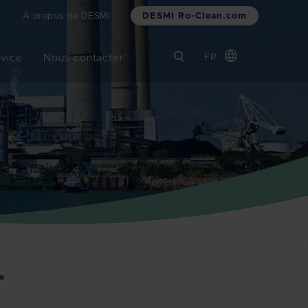
DESMI Ro-Clean.com
À propos de DESMI
rvice
Nous contacter
FR
Global
Chinese
Danish
Dutch
German
Italian
Korean
Norwegian
Bokmål
Polish
e
Spanish