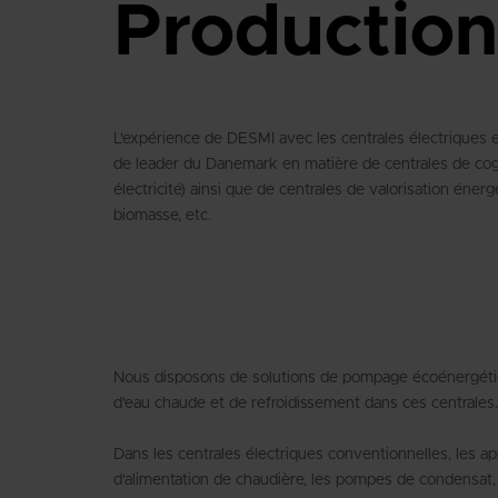
Production
L'expérience de DESMI avec les centrales électriques est
de leader du Danemark en matière de centrales de cog
électricité) ainsi que de centrales de valorisation énerg
biomasse, etc.
Nous disposons de solutions de pompage écoénergétiqu
d'eau chaude et de refroidissement dans ces centrales.
Dans les centrales électriques conventionnelles, les a
d'alimentation de chaudière, les pompes de condensat, 