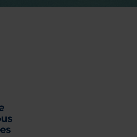
e
ous
res