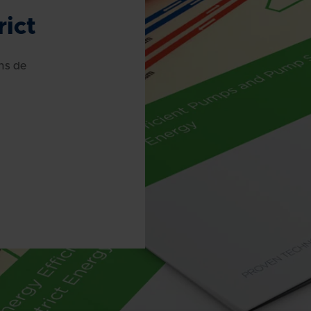
rict
ns de