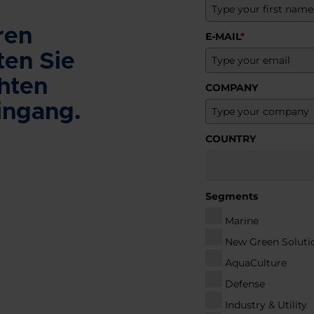
ren
E-MAIL
*
ten Sie
hten
COMPANY
eingang.
COUNTRY
Segments
Marine
New Green Soluti
AquaCulture
Defense
Industry & Utility