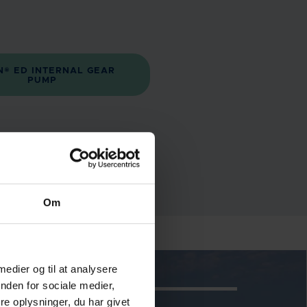
N® ED INTERNAL GEAR
PUMP
Om
 medier og til at analysere
nden for sociale medier,
e oplysninger, du har givet
LOBALE KONTAKTE