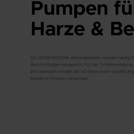
Pumpen fü
Harze & Be
Die DESMI ROTAN®-Zahnradpumpen werden häufig fü
Beschichtungen eingesetzt. Für die Tintenherstellu
Druckpressen werden die HD-Serie sowie speziell an
Magdrive-Pumpen verwendet.