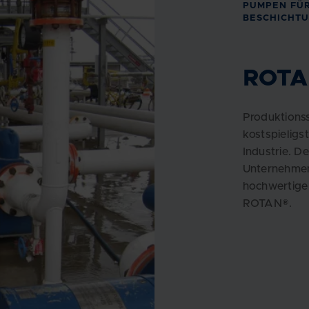
PUMPEN FÜR
BESCHICHT
ROTA
Produktionss
kostspieligst
Industrie. D
Unternehmen
hochwertige
ROTAN®.