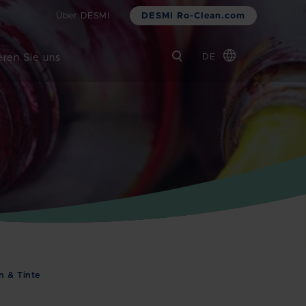
DESMI Ro-Clean.com
Über DESMI
eren Sie uns
DE
Global
Chinese
Danish
Dutch
French
Italian
Korean
Norwegian
Bokmål
Polish
n & Tinte
Spanish