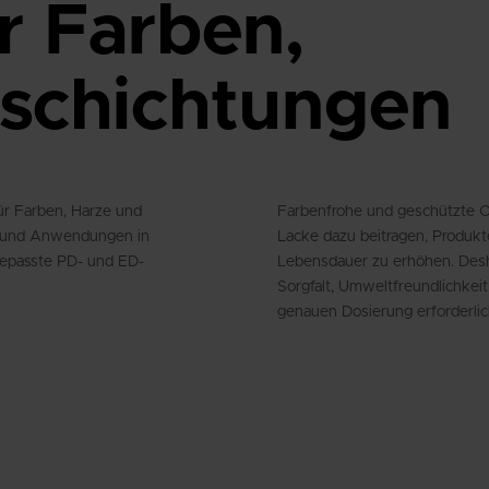
r Farben,
schichtungen
r Farben, Harze und
Farbenfrohe und geschützte O
ng und Anwendungen in
Lacke dazu beitragen, Produkt
gepasste PD- und ED-
Lebensdauer zu erhöhen. Desha
Sorgfalt, Umweltfreundlichkei
genauen Dosierung erforderlic