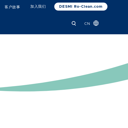
DESMI Ro-Clean.com
加入我们
客户故事
CN
Global
Danish
Dutch
French
German
Italian
Korean
Norwegian
Bokmål
Polish
Spanish