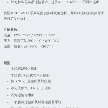
针对特殊化学品运输需求，提供AISI 304或316L不锈钢选项
代斯米DESWELL系列泵提供多种规格选择，并可根据船舶具体需求
进行定制化设计。
性能参数：
流量：1200 m³/h / 5283 US gpm
压力：最高可达250 mLC / 820 ftLC
温度：最低可达-165°C（-265°F）
船型：
全冷式LPG运输船
半冷式/全压式气体运输船
氨（NH₃）运输船及加注船
液化天然气（LNG）加注船
乙烯运输专用船
二氧化碳运输船及船载碳捕获系统