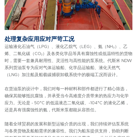
处理复杂应用应对严苛工况
运输液化石油气（LPG）、液化乙烷气（LEG）、氨（NH₃）、乙
烯、二氧化碳（CO₂）及各类化学品等具有腐蚀性或低温特性的货物
时，需要一套兼具耐用性、灵活性与高性能的泵系统。代斯米 NDW
系列货油泵专为应对气体运输船、化学品运输船、液化天然气
（LNG）加注船及船载碳捕获卸载系统中的极端工况而设计。
在货油泵的设计中，我们对每一种材料和部件都进行了精心筛选，
确保其能够抵抗腐蚀，并承受当今高难度介质带来的热应力与化学
应力。无论是 - 50°C 的低温液态二氧化碳、-104°C 的液化乙烯，
还是具有强腐蚀性的氨，代斯米泵都能从容胜任。
随着全球贸易的发展和新型运输介质的出现，我们持续评估泵系统
与各类货物及船舶需求的兼容性。我们为船东提供支持，协助判断