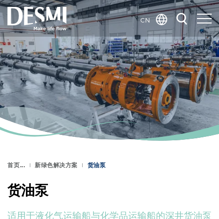
CN
Global
Danish
Dutch
French
German
Italian
Korean
Norwegian
Bokmål
首页
新绿色解决方案
货油泵
Polish
Spanish
货油泵
Swedish
适用于液化气运输船与化学品运输船的深井货油泵